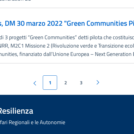
, DM 30 marzo 2022 "Green Communities Pi
 3 progetti “Green Communities” detti pilota che costituisco
NRR, M2C1 Missione 2 (Rivoluzione verde e Transizione eco
munities, finanziato dall’Unione Europea – Next Generation
1
2
3
Resilienza
ffari Regionali e le Autonomie