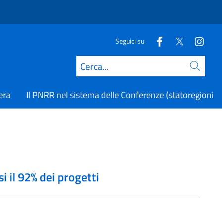
Seguici su:
Cerca
era
Il PNRR nel sistema delle Conferenze (statoregioni.it
 il 92% dei progetti