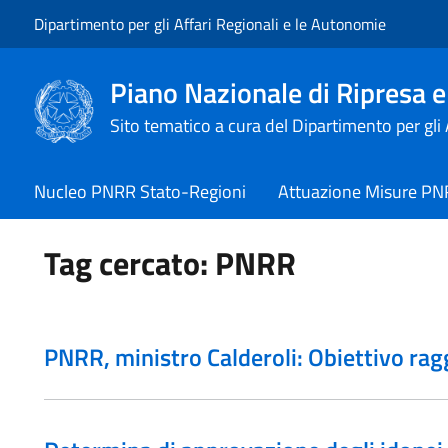
Vai al contenuto
Vai alla navigazione del sito
Dipartimento per gli Affari Regionali e le Autonomie
Piano Nazionale di Ripresa e
Sito tematico a cura del Dipartimento per gli
Nucleo PNRR Stato-Regioni
Attuazione Misure P
Tag cercato: PNRR
PNRR, ministro Calderoli: Obiettivo rag