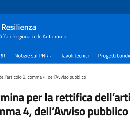
 Resilienza
 Affari Regionali e le Autonomie
NRR
Notizie sul PNRR
Tavoli tecnici
Progetti bandi
dell’articolo 8, comma 4, dell’Avviso pubblico
mina per la rettifica dell’art
mma 4, dell’Avviso pubblico