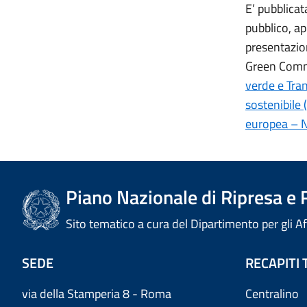
E’ pubblicat
pubblico, a
presentazion
Green Commu
verde e Tra
sostenibile
europea – 
Piano Nazionale di Ripresa e 
Sito tematico a cura del Dipartimento per gli A
SEDE
RECAPITI 
via della Stamperia 8 - Roma
Centralino