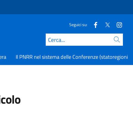
Seguici su:
Cerca
era
Il PNRR nel sistema delle Conferenze (statoregioni.it
icolo