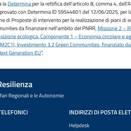
a la
Determina
per la rettifica dell’articolo 8, comma 4, dell’
pprovato con Determina ID 59544601 del 12/06/2025, per l
e di Proposte di intervento per la realizzazione di piani di s
nities da finanziare nell’ambito del PNRR,
Missione 2 – R
nsizione ecologica, Componente 1 – Economia circolare e ag
 (M2C1), Investimento 3.2 Green Communities, finanziato da
Next Generation EU
”.
Resilienza
ffari Regionali e le Autonomie
TELEFONICI
INDIRIZZI DI POSTA EL
Helpdesk