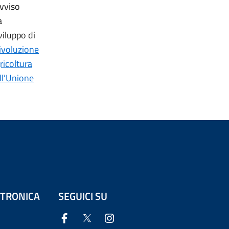
Avviso
a
viluppo di
ivoluzione
ricoltura
ll’Unione
ETTRONICA
SEGUICI SU