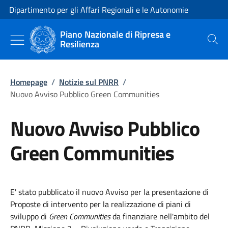
Vai al contenuto
Vai alla navigazione del sito
Dipartimento per gli Affari Regionali e le Autonomie
Piano Nazionale di Ripresa e
Resilienza
Cerca
Homepage
/
Notizie sul PNRR
/
Nuovo Avviso Pubblico Green Communities
Nuovo Avviso Pubblico
Green Communities
E' stato pubblicato il nuovo Avviso per la presentazione di
Proposte di intervento per la realizzazione di piani di
sviluppo di
Green Communities
da finanziare nell'ambito del